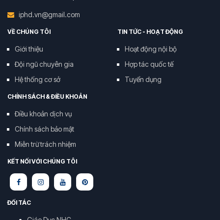
iphd.vn@gmail.com
VỀ CHÚNG TÔI
TIN TỨC - HOẠT ĐỘNG
Giới thiệu
Hoạt động nội bộ
Đội ngũ chuyên gia
Hợp tác quốc tế
Hệ thống cơ sở
Tuyển dụng
CHÍNH SÁCH & ĐIỀU KHOẢN
Điều khoản dịch vụ
Chính sách bảo mật
Miễn trừ trách nhiệm
KẾT NỐI VỚI CHÚNG TÔI
ĐỐI TÁC
Giáo Dục NHC