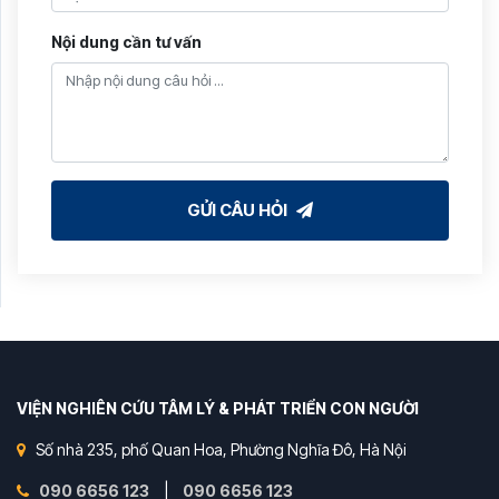
Nội dung cần tư vấn
GỬI CÂU HỎI
VIỆN NGHIÊN CỨU TÂM LÝ & PHÁT TRIỂN CON NGƯỜI
Số nhà 235, phố Quan Hoa, Phường Nghĩa Đô, Hà Nội
090 6656 123
|
090 6656 123