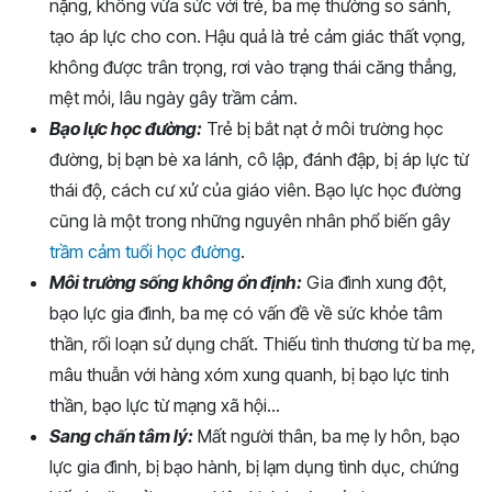
nặng, không vừa sức với trẻ, ba mẹ thường so sánh,
tạo áp lực cho con. Hậu quả là trẻ cảm giác thất vọng,
không được trân trọng, rơi vào trạng thái căng thẳng,
mệt mỏi, lâu ngày gây trầm cảm.
Bạo lực học đường:
Trẻ bị bắt nạt ở môi trường học
đường, bị bạn bè xa lánh, cô lập, đánh đập, bị áp lực từ
thái độ, cách cư xử của giáo viên. Bạo lực học đường
cũng là một trong những nguyên nhân phổ biến gây
trầm cảm tuổi học đường
.
Môi trường sống không ổn định:
Gia đình xung đột,
bạo lực gia đình, ba mẹ có vấn đề về sức khỏe tâm
thần, rối loạn sử dụng chất. Thiếu tình thương từ ba mẹ,
mâu thuẫn với hàng xóm xung quanh, bị bạo lực tinh
thần, bạo lực từ mạng xã hội…
Sang chấn tâm lý:
Mất người thân, ba mẹ ly hôn, bạo
lực gia đình, bị bạo hành, bị lạm dụng tình dục, chứng