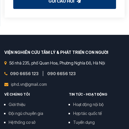
GỬI CÂU HỎI
VIỆN NGHIÊN CỨU TÂM LÝ & PHÁT TRIỂN CON NGƯỜI
Số nhà 235, phố Quan Hoa, Phường Nghĩa Đô, Hà Nội
090 6656 123
|
090 6656 123
iphd.vn@gmail.com
VỀ CHÚNG TÔI
TIN TỨC - HOẠT ĐỘNG
Giới thiệu
Hoạt động nội bộ
Đội ngũ chuyên gia
Hợp tác quốc tế
Hệ thống cơ sở
Tuyển dụng