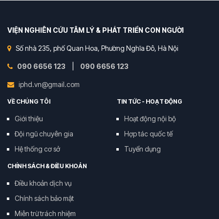
VIỆN NGHIÊN CỨU TÂM LÝ & PHÁT TRIỂN CON NGƯỜI
Số nhà 235, phố Quan Hoa, Phường Nghĩa Đô, Hà Nội
090 6656 123
|
090 6656 123
iphd.vn@gmail.com
VỀ CHÚNG TÔI
TIN TỨC - HOẠT ĐỘNG
Giới thiệu
Hoạt động nội bộ
Đội ngũ chuyên gia
Hợp tác quốc tế
Hệ thống cơ sở
Tuyển dụng
CHÍNH SÁCH & ĐIỀU KHOẢN
Điều khoản dịch vụ
Chính sách bảo mật
Miễn trừ trách nhiệm