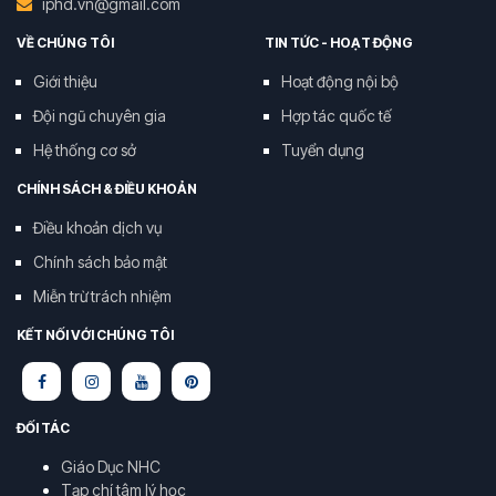
iphd.vn@gmail.com
VỀ CHÚNG TÔI
TIN TỨC - HOẠT ĐỘNG
Giới thiệu
Hoạt động nội bộ
Đội ngũ chuyên gia
Hợp tác quốc tế
Hệ thống cơ sở
Tuyển dụng
CHÍNH SÁCH & ĐIỀU KHOẢN
Điều khoản dịch vụ
Chính sách bảo mật
Miễn trừ trách nhiệm
KẾT NỐI VỚI CHÚNG TÔI
ĐỐI TÁC
Giáo Dục NHC
Tạp chí tâm lý học