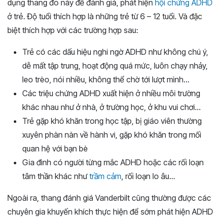
dụng thang đo này để đánh giá, phát hiện
hội chứng ADHD
ở trẻ. Độ tuổi thích hợp là những trẻ từ 6 – 12 tuổi. Và đặc
biệt thích hợp với các trường hợp sau:
Trẻ có các dấu hiệu nghi ngờ ADHD như không chú ý,
dễ mất tập trung, hoạt động quá mức, luôn chạy nhảy,
leo trèo, nói nhiều, không thể chờ tới lượt mình…
Các triệu chứng ADHD xuất hiện ở nhiều môi trường
khác nhau như ở nhà, ở trường học, ở khu vui chơi…
Trẻ gặp khó khăn trong học tập, bị giáo viên thường
xuyên phàn nàn về hành vi, gặp khó khăn trong mối
quan hệ với bạn bè
Gia đình có người từng mắc ADHD hoặc các rối loạn
tâm thần khác như
trầm cảm
, rối loạn lo âu…
Ngoài ra, thang đánh giá Vanderbilt cũng thường được các
chuyên gia khuyến khích thực hiện để sớm phát hiện ADHD