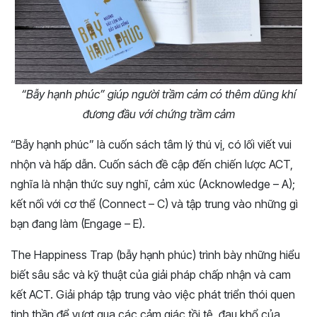
“Bẫy hạnh phúc” giúp người trầm cảm có thêm dũng khí
đương đầu với chứng trầm cảm
“Bẫy hạnh phúc” là cuốn sách tâm lý thú vị, có lối viết vui
nhộn và hấp dẫn. Cuốn sách đề cập đến chiến lược ACT,
nghĩa là nhận thức suy nghĩ, cảm xúc (Acknowledge – A);
kết nối với cơ thể (Connect – C) và tập trung vào những gì
bạn đang làm (Engage – E).
The Happiness Trap (bẫy hạnh phúc) trình bày những hiểu
biết sâu sắc và kỹ thuật của giải pháp chấp nhận và cam
kết ACT. Giải pháp tập trung vào việc phát triển thói quen
tinh thần để vượt qua các cảm giác tồi tệ, đau khổ của