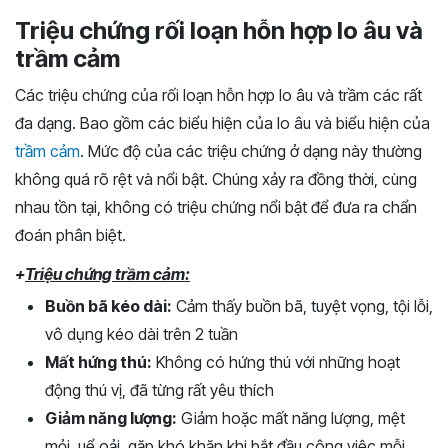
Triệu chứng rối loạn hỗn hợp lo âu và
trầm cảm
Các triệu chứng của rối loạn hỗn hợp lo âu và trầm các rất
đa dạng. Bao gồm các biểu hiện của lo âu và biểu hiện của
trầm cảm
. Mức độ của các triệu chứng ở dạng này thường
không quá rõ rệt và nổi bật. Chúng xảy ra đồng thời, cùng
nhau tồn tại, không có triệu chứng nổi bật để đưa ra chẩn
đoán phân biệt.
+
Triệu chứng trầm cảm:
Buồn bã kéo dài:
Cảm thấy buồn bã, tuyệt vọng, tội lỗi,
vô dụng kéo dài trên 2 tuần
Mất hứng thú:
Không có hứng thú với những hoạt
động thú vị, đã từng rất yêu thích
Giảm năng lượng:
Giảm hoặc mất năng lượng, mệt
mỏi, uể oải, gặp khó khăn khi bắt đầu công việc mỗi