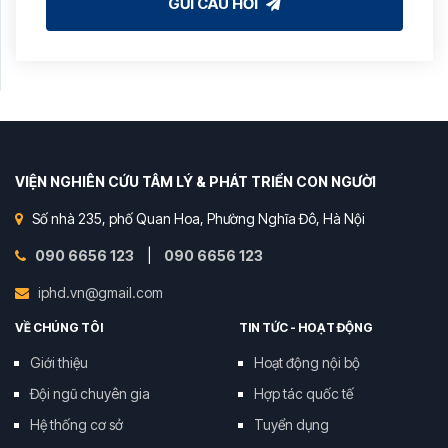
GỬI CÂU HỎI
VIỆN NGHIÊN CỨU TÂM LÝ & PHÁT TRIỂN CON NGƯỜI
Số nhà 235, phố Quan Hoa, Phường Nghĩa Đô, Hà Nội
090 6656 123
|
090 6656 123
iphd.vn@gmail.com
VỀ CHÚNG TÔI
TIN TỨC - HOẠT ĐỘNG
Giới thiệu
Hoạt động nội bộ
Đội ngũ chuyên gia
Hợp tác quốc tế
Hệ thống cơ sở
Tuyển dụng