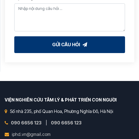
GỬI CÂU HỎI
VIỆN NGHIÊN CỨU TÂM LÝ & PHÁT TRIỂN CON NGƯỜI
Số nhà 235, phố Quan Hoa, Phường Nghĩa Đô, Hà Nội
090 6656 123
|
090 6656 123
iphd.vn@gmail.com