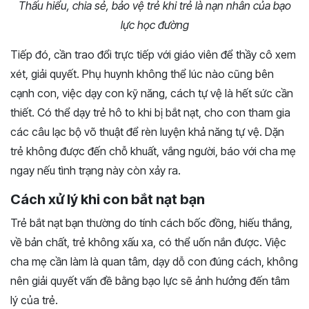
Thấu hiểu, chia sẻ, bảo vệ trẻ khi trẻ là nạn nhân của bạo
lực học đường
Tiếp đó, cần trao đổi trực tiếp với giáo viên để thầy cô xem
xét, giải quyết. Phụ huynh không thể lúc nào cũng bên
cạnh con, việc dạy con kỹ năng, cách tự vệ là hết sức cần
thiết. Có thể dạy trẻ hô to khi bị bắt nạt, cho con tham gia
các câu lạc bộ võ thuật để rèn luyện khả năng tự vệ. Dặn
trẻ không được đến chỗ khuất, vắng người, báo với cha mẹ
ngay nếu tình trạng này còn xảy ra.
Cách xử lý khi con bắt nạt bạn
Trẻ bắt nạt bạn thường do tính cách bốc đồng, hiếu thắng,
về bản chất, trẻ không xấu xa, có thể uốn nắn được. Việc
cha mẹ cần làm là quan tâm, dạy dỗ con đúng cách, không
nên giải quyết vấn đề bằng bạo lực sẽ ảnh hưởng đến tâm
lý của trẻ.