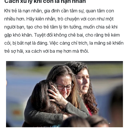
Cách xử lý khi con là nạn nhân
Khi trẻ là nạn nhân, gia đình cần tâm sự, quan tâm con
nhiều hơn. Hãy kiên nhẫn, trò chuyện với con như một
người bạn, tạo cho trẻ tâm lý tin tưởng, muốn chia sẻ khi
gặp khó khăn. Tuyệt đối không chê bai, cho rằng trẻ kém
cỏi, bị bắt nạt là đáng. Việc càng chỉ trích, la mắng sẽ khiến
trẻ sợ hãi, xa cách với ba mẹ hơn mà thôi.