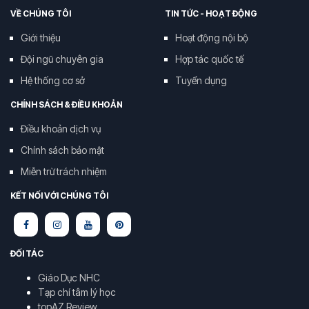
VỀ CHÚNG TÔI
TIN TỨC - HOẠT ĐỘNG
Giới thiệu
Hoạt động nội bộ
Đội ngũ chuyên gia
Hợp tác quốc tế
Hệ thống cơ sở
Tuyển dụng
CHÍNH SÁCH & ĐIỀU KHOẢN
Điều khoản dịch vụ
Chính sách bảo mật
Miễn trừ trách nhiệm
KẾT NỐI VỚI CHÚNG TÔI
ĐỐI TÁC
Giáo Dục NHC
Tạp chí tâm lý học
topAZ Review