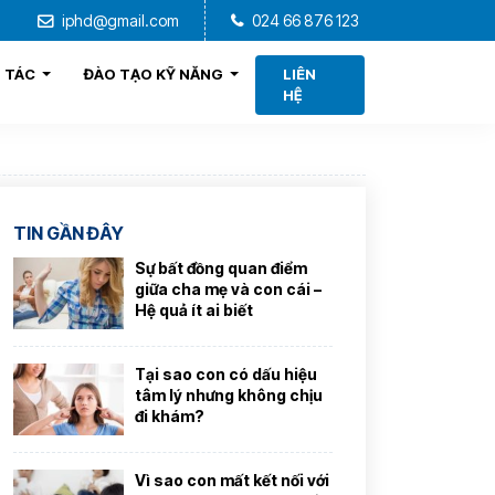
iphd@gmail.com
024 66 876 123
 TÁC
ĐÀO TẠO KỸ NĂNG
LIÊN
HỆ
TIN GẦN ĐÂY
Sự bất đồng quan điểm
giữa cha mẹ và con cái –
Hệ quả ít ai biết
Tại sao con có dấu hiệu
tâm lý nhưng không chịu
đi khám?
Vì sao con mất kết nối với