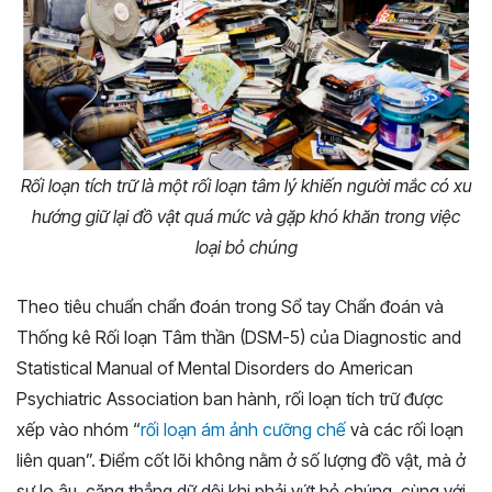
Rối loạn tích trữ là một rối loạn tâm lý khiến người mắc có xu
hướng giữ lại đồ vật quá mức và gặp khó khăn trong việc
loại bỏ chúng
Theo tiêu chuẩn chẩn đoán trong Sổ tay Chẩn đoán và
Thống kê Rối loạn Tâm thần (DSM-5) của Diagnostic and
Statistical Manual of Mental Disorders do American
Psychiatric Association ban hành, rối loạn tích trữ được
xếp vào nhóm “
rối loạn ám ảnh cưỡng chế
và các rối loạn
liên quan”. Điểm cốt lõi không nằm ở số lượng đồ vật, mà ở
sự lo âu, căng thẳng dữ dội khi phải vứt bỏ chúng, cùng với