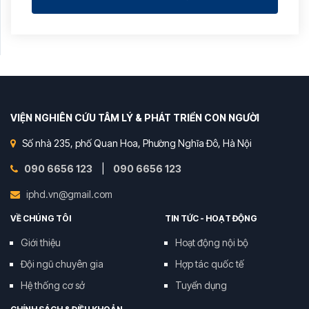
VIỆN NGHIÊN CỨU TÂM LÝ & PHÁT TRIỂN CON NGƯỜI
Số nhà 235, phố Quan Hoa, Phường Nghĩa Đô, Hà Nội
090 6656 123
|
090 6656 123
iphd.vn@gmail.com
VỀ CHÚNG TÔI
TIN TỨC - HOẠT ĐỘNG
Giới thiệu
Hoạt động nội bộ
Đội ngũ chuyên gia
Hợp tác quốc tế
Hệ thống cơ sở
Tuyển dụng