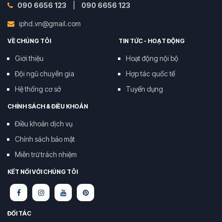
090 6656 123
|
090 6656 123
iphd.vn@gmail.com
VỀ CHÚNG TÔI
TIN TỨC - HOẠT ĐỘNG
Giới thiệu
Hoạt động nội bộ
Đội ngũ chuyên gia
Hợp tác quốc tế
Hệ thống cơ sở
Tuyển dụng
CHÍNH SÁCH & ĐIỀU KHOẢN
Điều khoản dịch vụ
Chính sách bảo mật
Miễn trừ trách nhiệm
KẾT NỐI VỚI CHÚNG TÔI
ĐỐI TÁC