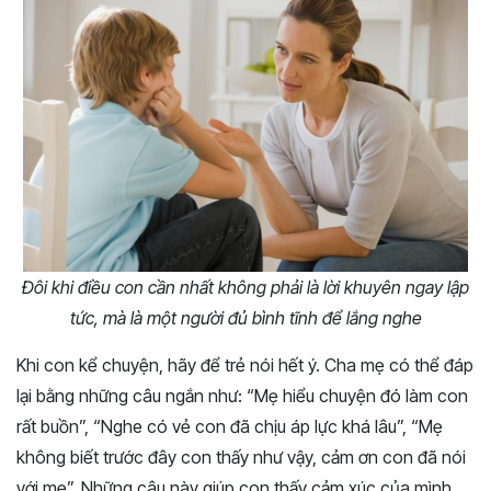
Đôi khi điều con cần nhất không phải là lời khuyên ngay lập
tức, mà là một người đủ bình tĩnh để lắng nghe
Khi con kể chuyện, hãy để trẻ nói hết ý. Cha mẹ có thể đáp
lại bằng những câu ngắn như: “Mẹ hiểu chuyện đó làm con
rất buồn”, “Nghe có vẻ con đã chịu áp lực khá lâu”, “Mẹ
không biết trước đây con thấy như vậy, cảm ơn con đã nói
với mẹ”. Những câu này giúp con thấy cảm xúc của mình