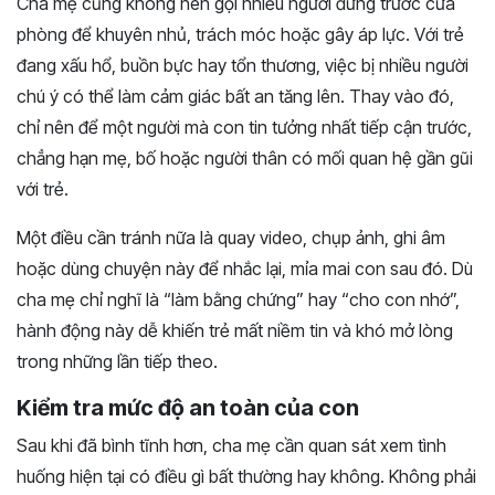
Cha mẹ cũng không nên gọi nhiều người đứng trước cửa
phòng để khuyên nhủ, trách móc hoặc gây áp lực. Với trẻ
đang xấu hổ, buồn bực hay tổn thương, việc bị nhiều người
chú ý có thể làm cảm giác bất an tăng lên. Thay vào đó,
chỉ nên để một người mà con tin tưởng nhất tiếp cận trước,
chẳng hạn mẹ, bố hoặc người thân có mối quan hệ gần gũi
với trẻ.
Một điều cần tránh nữa là quay video, chụp ảnh, ghi âm
hoặc dùng chuyện này để nhắc lại, mỉa mai con sau đó. Dù
cha mẹ chỉ nghĩ là “làm bằng chứng” hay “cho con nhớ”,
hành động này dễ khiến trẻ mất niềm tin và khó mở lòng
trong những lần tiếp theo.
Kiểm tra mức độ an toàn của con
Sau khi đã bình tĩnh hơn, cha mẹ cần quan sát xem tình
huống hiện tại có điều gì bất thường hay không. Không phải