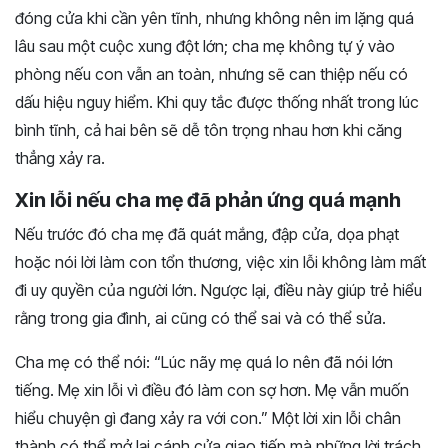
đóng cửa khi cần yên tĩnh, nhưng không nên im lặng quá
lâu sau một cuộc xung đột lớn; cha mẹ không tự ý vào
phòng nếu con vẫn an toàn, nhưng sẽ can thiệp nếu có
dấu hiệu nguy hiểm. Khi quy tắc được thống nhất trong lúc
bình tĩnh, cả hai bên sẽ dễ tôn trọng nhau hơn khi căng
thẳng xảy ra.
Xin lỗi nếu cha mẹ đã phản ứng quá mạnh
Nếu trước đó cha mẹ đã quát mắng, đập cửa, dọa phạt
hoặc nói lời làm con tổn thương, việc xin lỗi không làm mất
đi uy quyền của người lớn. Ngược lại, điều này giúp trẻ hiểu
rằng trong gia đình, ai cũng có thể sai và có thể sửa.
Cha mẹ có thể nói: “Lúc nãy mẹ quá lo nên đã nói lớn
tiếng. Mẹ xin lỗi vì điều đó làm con sợ hơn. Mẹ vẫn muốn
hiểu chuyện gì đang xảy ra với con.” Một lời xin lỗi chân
thành có thể mở lại cánh cửa giao tiếp mà những lời trách