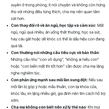
xuyên ở trong phòng, ít nói chuyện và không còn hứng
thú với những điều từng thích, cha mẹ nên quan tâm
sát hơn.
Con thay đổi rõ về ăn ngủ, học tập và cảm xúc
: Mất
ngủ, ngủ quá nhiều, ăn uống thất thường, học sa sút,
hay cáu gắt hoặc dễ khóc có thể là dấu hiệu con đang
quá tải.
Con thường nói những câu tiêu cực về bản thân
:
Những câu như “con vô dụng”, “không ai hiểu con”
hoặc “con biến mất thì tốt hơn” cần được cha mẹ lắng
nghe nghiêm túc.
Con phản ứng mạnh sau mỗi lần xung đột:
Nếu sau
mỗi lần bị góp ý hoặc mâu thuẫn, con lại khóa cửa,
khóc lâu, im lặng nhiều giờ, gia đình nên tìm cách hỗ trợ
sớm.
Cha mẹ không còn biết nên xử lý thế nào
: Khi mọi