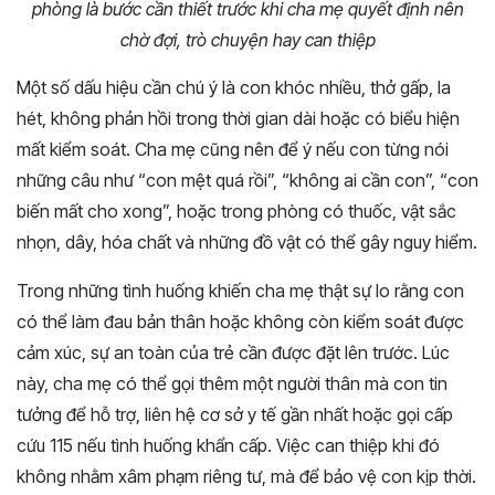
phòng là bước cần thiết trước khi cha mẹ quyết định nên
chờ đợi, trò chuyện hay can thiệp
Một số dấu hiệu cần chú ý là con khóc nhiều, thở gấp, la
hét, không phản hồi trong thời gian dài hoặc có biểu hiện
mất kiểm soát. Cha mẹ cũng nên để ý nếu con từng nói
những câu như “con mệt quá rồi”, “không ai cần con”, “con
biến mất cho xong”, hoặc trong phòng có thuốc, vật sắc
nhọn, dây, hóa chất và những đồ vật có thể gây nguy hiểm.
Trong những tình huống khiến cha mẹ thật sự lo rằng con
có thể làm đau bản thân hoặc không còn kiểm soát được
cảm xúc, sự an toàn của trẻ cần được đặt lên trước. Lúc
này, cha mẹ có thể gọi thêm một người thân mà con tin
tưởng để hỗ trợ, liên hệ cơ sở y tế gần nhất hoặc gọi cấp
cứu 115 nếu tình huống khẩn cấp. Việc can thiệp khi đó
không nhằm xâm phạm riêng tư, mà để bảo vệ con kịp thời.