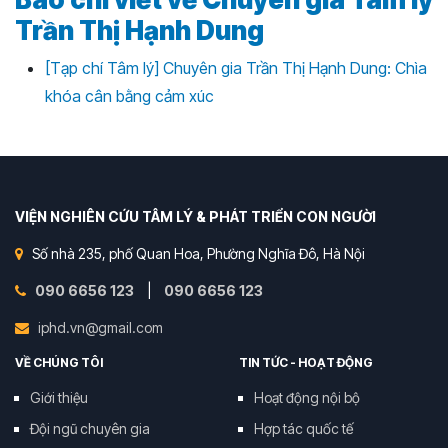
Trần Thị Hạnh Dung
[Tạp chí Tâm lý] Chuyên gia Trần Thị Hạnh Dung: Chìa
khóa cân bằng cảm xúc
VIỆN NGHIÊN CỨU TÂM LÝ & PHÁT TRIỂN CON NGƯỜI
Số nhà 235, phố Quan Hoa, Phường Nghĩa Đô, Hà Nội
090 6656 123
|
090 6656 123
iphd.vn@gmail.com
VỀ CHÚNG TÔI
TIN TỨC - HOẠT ĐỘNG
Giới thiệu
Hoạt động nội bộ
Đội ngũ chuyên gia
Hợp tác quốc tế